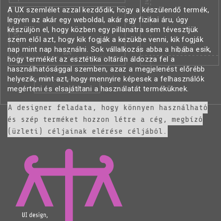
A UX szemlélet azzal kezdődik, hogy a készülendő termék,
legyen az akár egy weboldal, akár egy fizikai áru, úgy
készüljön el, hogy közben egy pillanatra sem tévesztjük
szem elől azt, hogy kik fogják a kezükbe venni, kik fogják
nap mint nap használni. Sok vállalkozás abba a hibába esik,
hogy termékét az esztétika oltárán áldozza fel a
használhatósággal szemben, azaz a megjelenést előrébb
helyezik, mint azt, hogy mennyire képesek a felhasználók
megérteni és elsajátítani a használatát terméküknek.
A designer feladata, hogy könnyen használható
és szép terméket hozzon létre a cég, megbízó
(üzleti) céljainak elérése céljából.