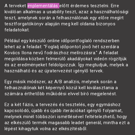
A terveket
implementálás
előtt érdemes tesztelni. Erre
kiválóan alkalmas a usability teszt, azaz a használhatósági
teszt, amelynek során a felhasználónak egy előre megírt
tesztforgatókönyv alapján meg kell oldania bizonyos
feladatokat.
Például egy készülő online időpontfoglaló rendszerben
lehet az a feladat: "Foglalj időpontot jövő hét szerdára
Kovács Ilona nevű fodrászhoz melírozásra." A feladat
megoldása közben felmerülő akadályokat videón rögzítjük
és az eredményeket feldolgozzuk. Így megtudjuk, melyek a
használható és az újratervezést igénylő tervek.
Egy másik módszer, az A/B analízis, melynek során a
felhasználónak két képernyő közül kell kiválasztania a
számára érthetőbb működési elvvel bíró megjelenést.
Ez a két fázis, a tervezés és tesztelés, egy egymáshoz
kapcsolódó, újabb és újabb iterációkat igénylő folyamat,
melynek minél többszöri ismétlésével feltételezhető, hogy
az elkészülő termék magasabb leadet generál, mintha ezt a
lépést kihagytuk volna az elkészítésből.