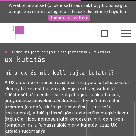
A weboldal sütiket (cookie-kat) használ, hogy biztonságos
böngészés mellett a legjobb felhasználói élményt nyújtsa.
Tudomásul vettem
turnhauser panni designer / szolgáltatásaim / ux kutatás
ux kutatás
mi a ux és mit kell rajta kutatni?
A UX a user experience rövidítése, magyarul a felhasználói
élmény kifejezést használjuk. Egy szoftver, weboldal
felépítését bármeddig csiszolgathatjuk, találgathatunk,
hogy mi lesz kényelmes és logikus a leendő használói
számára (apropó, kik fogják használni? - erre még
visszatérek), a találgatásnál jóval célszerűbb megkérdezni
őket róla. Hogy pontosan kitől kérdezünk, mit, és milyen
formában: ez a felhasználóiélmény-kutatás, azaz UX
kutatás tudománya.