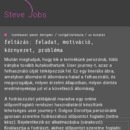
Steve Jobs
turnhauser panni designer / szolgáltatásaim / ux kutatás
feltárás: feladat, motiváció,
környezet, probléma
Miután megtudjuk, hogy kik a termékünk perszónái, több
irányba tovább kutakodhatunk. User journey-t, azaz a
felhasználó útját térképezzük fel. Ez egy linerális ábra,
amelyben állomásról állomásra halad a felhasználó, és
megvizsgáljuk, milyen érzelmi állapotban, milyen döntés
eredményeképp jut el a következő állomásig.
A fodrászüzlet példájánál maradva egy online
időpontfoglaló rendszer használatáról készítünk
lehetséges user journey-t. Dolgos Dorottya perszónánk
gyorsan szeretne fodrászához időpontot foglalni (tettre
kész). Bejelentkezik az alkalmazásba (várakozó).
Kiválasztja a fodrászt, akihez időpontot szeretne foglalni