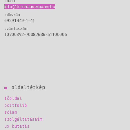
email
info@turnhauserpanni.hu
adószám
69291449-1-41
számlaszám
10700392-70387636-51100005
oldaltérkép
főoldal
portfólió
rólam
szolgáltatásaim
ux kutatás