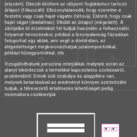
(elszánt). Elkezdi kitölteni az időpont foglaláshoz tartozó
űrlapot (fókuszált). Elbizonytalanodik, hogy szeretne-e
festetni vagy csak hajat vágatni (tétova). Eldönti, hogy csak
hajat vágat (diadalmas). Elküldi az űrlapot (elégedett). A
zárójelbe írt érzelmeket fel tudjuk használni a felhasználói
folyamat tervezésekor, például a bizonyalanság fázisában
felugorhat egy ablak, ami segít a döntésben, az
elégedettséget megkoronázhatjuk jutalompontokkal,
például hűségpontokkal, stb.
Vizsgálódhatunk perszóna interjúkkal, melynek során az
alanyt kikérdezzük a termékkel kapcsolatos szokásairól,
problémáiról. Ennek sok szabálya és alappillére van,
melynek betartásával az eredményt könnyen szintetizálni
tudjuk, a félrevezető értelmezés lehetőségét pedig
minimálisra csökkentjük.