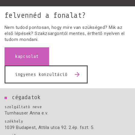
felvennéd a fonalat?
Nem tudod pontosan, hogy mire van szükséged? Mik az
első lépések? Szakzsargontól mentes, érthető nyelven el
tudom mondani.
kapcsolat
ingyenes konzultáció
cégadatok
szolgáltató neve
Turnhauser Anna e.v.
székhely
1039 Budapest, Attila utca 92. 2.ép. fszt. 5.