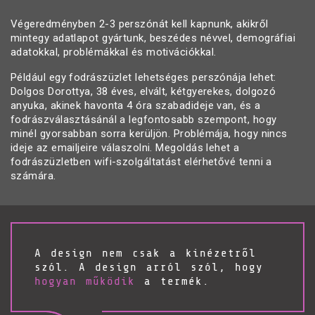
Végeredményben 2-3 perszónát kell kapnunk, akikről
mintegy adatlapot gyártunk, beszédes névvel, demográfiai
adatokkal, problémákkal és motivációkkal.
Például egy fodrászüzlet lehetséges perszónája lehet:
Dolgos Dorottya, 38 éves, elvált, kétgyerekes, dolgozó
anyuka, akinek havonta 4 óra szabadideje van, és a
fodrászválasztásánál a legfontosabb szempont, hogy
minél gyorsabban sorra kerüljön. Problémája, hogy nincs
ideje az emailjeire válaszolni. Megoldás lehet a
fodrászüzletben wifi-szolgáltatást elérhetővé tenni a
számára.
A design nem csak a kinézetről
szól. A design arról szól, hogy
hogyan működik
a termék.