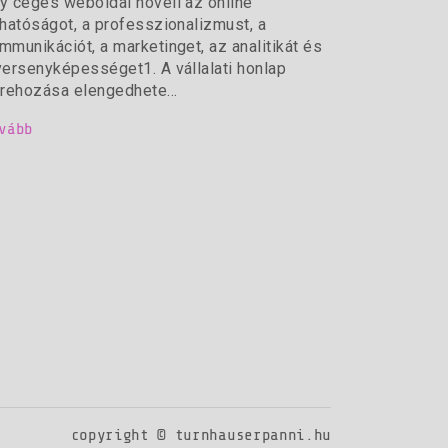
y céges weboldal növeli az online
thatóságot, a professzionalizmust, a
mmunikációt, a marketinget, az analitikát és
versenyképességet1. A vállalati honlap
trehozása elengedhete...
vább
copyright © turnhauserpanni.hu