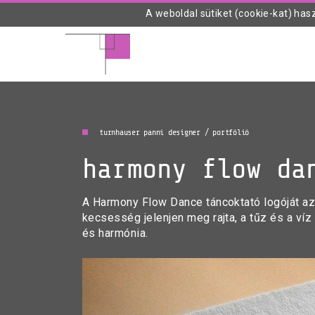
A weboldal sütiket (cookie-kat) has
turnhauser panni designer / portfólió
harmony flow da
A Harmony Flow Dance táncoktató logóját azz
kecsesség jelenjen meg rajta, a tűz és a víz
és harmónia.