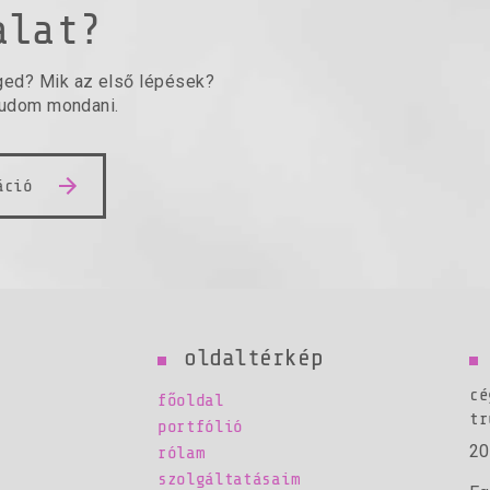
alat?
ged? Mik az első lépések?
tudom mondani.
áció
oldaltérkép
cé
főoldal
tr
portfólió
20
rólam
szolgáltatásaim