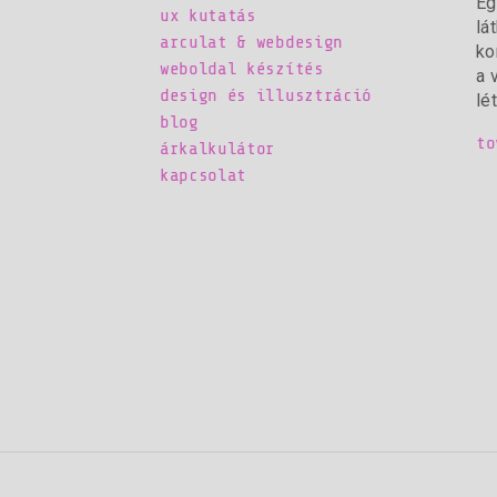
Eg
ux kutatás
lá
arculat & webdesign
ko
weboldal készítés
a 
design és illusztráció
lé
blog
to
árkalkulátor
kapcsolat