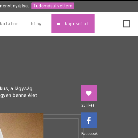
ményt nyújtsa.
Tudomásul vettem
kulátor
blog
kapcsolat
kus, a lágyság,
legyen benne élet
28
likes
Facebook