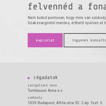
felvennéd a fon
Nem tudod pontosan, hogy mire van szüksé
Szakzsargontól mentes, érthető nyelven el 
kapcsolat
ingyenes konzult
cégadatok
szolgáltató neve
Turnhauser Anna e.v.
székhely
1039 Budapest, Attila utca 92. 2.ép. fszt. 5.