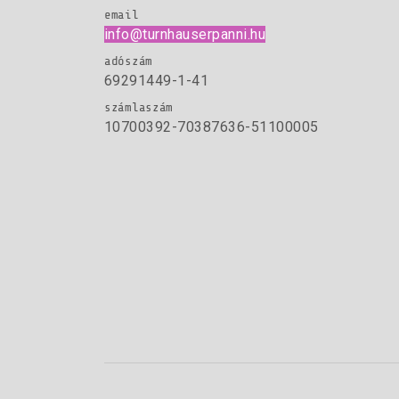
email
info@turnhauserpanni.hu
adószám
69291449-1-41
számlaszám
10700392-70387636-51100005