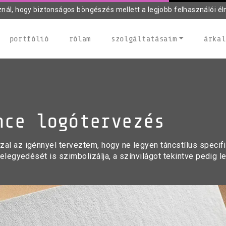
znál, hogy biztonságos böngészés mellett a legjobb felhasználói él
portfólió
rólam
szolgáltatásaim
árkal
nce logótervezés
al az igénnyel terveztem, hogy ne legyen táncstílus specifi
 elegyedését is szimbolizálja, a színvilágot tekintve pedig 